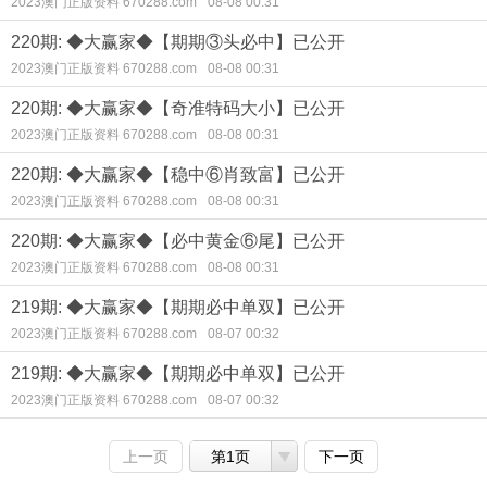
2023澳门正版资料 670288.com
08-08 00:31
220期: ◆大赢家◆【期期③头必中】已公开
2023澳门正版资料 670288.com
08-08 00:31
220期: ◆大赢家◆【奇准特码大小】已公开
2023澳门正版资料 670288.com
08-08 00:31
220期: ◆大赢家◆【稳中⑥肖致富】已公开
2023澳门正版资料 670288.com
08-08 00:31
220期: ◆大赢家◆【必中黄金⑥尾】已公开
2023澳门正版资料 670288.com
08-08 00:31
219期: ◆大赢家◆【期期必中单双】已公开
2023澳门正版资料 670288.com
08-07 00:32
219期: ◆大赢家◆【期期必中单双】已公开
2023澳门正版资料 670288.com
08-07 00:32
上一页
第1页
下一页