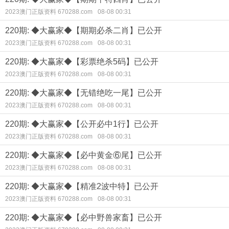
2023澳门正版资料 670288.com
08-08 00:31
220期: ◆大赢家◆【期期必杀二肖】已公开
2023澳门正版资料 670288.com
08-08 00:31
220期: ◆大赢家◆【彩票绝杀5码】已公开
2023澳门正版资料 670288.com
08-08 00:31
220期: ◆大赢家◆【无错绝吃一尾】已公开
2023澳门正版资料 670288.com
08-08 00:31
220期: ◆大赢家◆【公开必中1行】已公开
2023澳门正版资料 670288.com
08-08 00:31
220期: ◆大赢家◆【必中黄金⑥尾】已公开
2023澳门正版资料 670288.com
08-08 00:31
220期: ◆大赢家◆【精准2波中特】已公开
2023澳门正版资料 670288.com
08-08 00:31
220期: ◆大赢家◆【必中野兽家畜】已公开