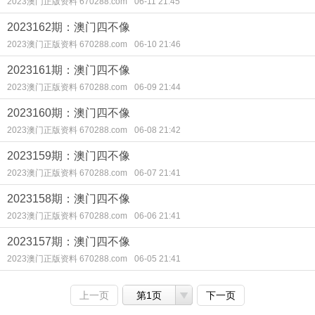
2023澳门正版资料 670288.com
06-11 21:45
2023162期：澳门四不像
2023澳门正版资料 670288.com
06-10 21:46
2023161期：澳门四不像
2023澳门正版资料 670288.com
06-09 21:44
2023160期：澳门四不像
2023澳门正版资料 670288.com
06-08 21:42
2023159期：澳门四不像
2023澳门正版资料 670288.com
06-07 21:41
2023158期：澳门四不像
2023澳门正版资料 670288.com
06-06 21:41
2023157期：澳门四不像
2023澳门正版资料 670288.com
06-05 21:41
上一页
第1页
下一页