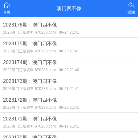
澳门四不像
首页
返回
2023176期：澳门四不像
2023澳门正版资料 670288.com
06-24 21:41
2023175期：澳门四不像
2023澳门正版资料 670288.com
06-23 21:41
2023174期：澳门四不像
2023澳门正版资料 670288.com
06-22 21:40
2023173期：澳门四不像
2023澳门正版资料 670288.com
06-21 21:41
2023172期：澳门四不像
2023澳门正版资料 670288.com
06-20 21:41
2023171期：澳门四不像
2023澳门正版资料 670288.com
06-19 21:41
2023170期：澳门四不像