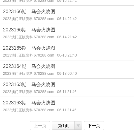
2023澳门正版资料 670288.com
06-15 21:42
2023166期：马会火烧图
2023澳门正版资料 670288.com
06-14 21:42
2023166期：马会火烧图
2023澳门正版资料 670288.com
06-14 21:42
2023165期：马会火烧图
2023澳门正版资料 670288.com
06-13 21:43
2023164期：马会火烧图
2023澳门正版资料 670288.com
06-13 00:40
2023163期：马会火烧图
2023澳门正版资料 670288.com
06-11 21:46
2023163期：马会火烧图
2023澳门正版资料 670288.com
06-11 21:46
上一页
第1页
下一页